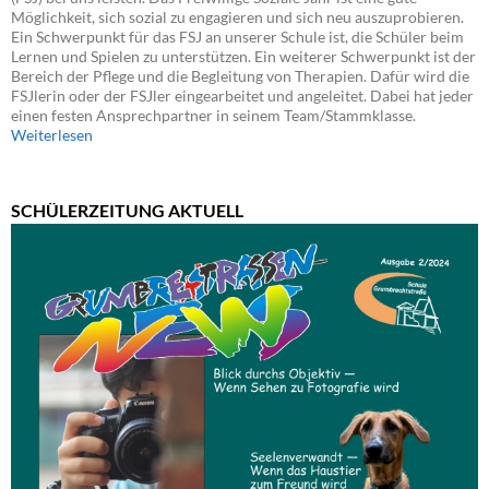
Möglichkeit, sich sozial zu engagieren und sich neu auszuprobieren.
Ein Schwerpunkt für das FSJ an unserer Schule ist, die Schüler beim
Lernen und Spielen zu unterstützen. Ein weiterer Schwerpunkt ist der
Bereich der Pflege und die Begleitung von Therapien. Dafür wird die
FSJlerin oder der FSJler eingearbeitet und angeleitet. Dabei hat jeder
einen festen Ansprechpartner in seinem Team/Stammklasse.
Weiterlesen
SCHÜLERZEITUNG AKTUELL