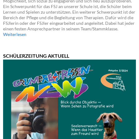
Möglichkeit, sich sozial zu engagieren und sich neu auszuprobieren.
Ein Schwerpunkt für das FSJ an unserer Schule ist, die Schüler beim
Lernen und Spielen zu unterstützen. Ein weiterer Schwerpunkt ist der
Bereich der Pflege und die Begleitung von Therapien. Dafür wird die
FSJlerin oder der FSJler eingearbeitet und angeleitet. Dabei hat jeder
einen festen Ansprechpartner in seinem Team/Stammklasse.
Weiterlesen
SCHÜLERZEITUNG AKTUELL