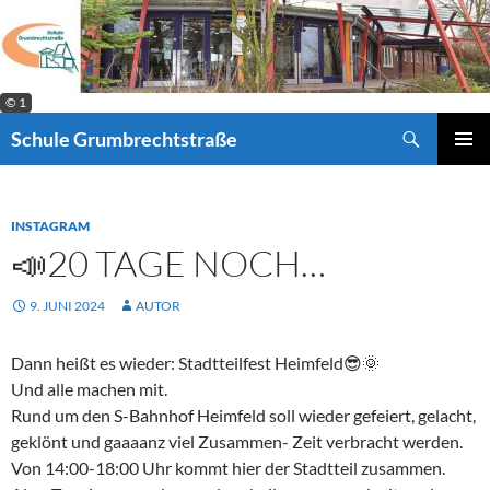
Zum
Inhalt
springen
© 1
Suchen
Schule Grumbrechtstraße
PRIMÄR
MENÜ
INSTAGRAM
📣20 TAGE NOCH…
9. JUNI 2024
AUTOR
Dann heißt es wieder: Stadtteilfest Heimfeld😎🌞
Und alle machen mit.
Rund um den S-Bahnhof Heimfeld soll wieder gefeiert, gelacht,
geklönt und gaaaanz viel Zusammen- Zeit verbracht werden.
Von 14:00-18:00 Uhr kommt hier der Stadtteil zusammen.