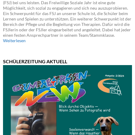
(FSJ) bei uns leisten. Das Freiwillige Soziale Jahr ist eine gute
Möglichkeit, sich sozial zu engagieren und sich neu auszuprobieren.
Ein Schwerpunkt für das FSJ an unserer Schule ist, die Schüler beim
Lernen und Spielen zu unterstützen. Ein weiterer Schwerpunkt ist der
Bereich der Pflege und die Begleitung von Therapien. Dafür wird die
FSJlerin oder der FSJler eingearbeitet und angeleitet. Dabei hat jeder
einen festen Ansprechpartner in seinem Team/Stammklasse.
Weiterlesen
SCHÜLERZEITUNG AKTUELL