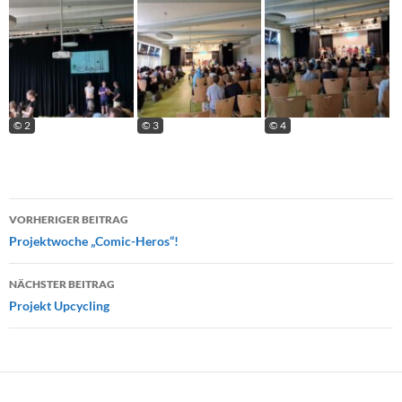
© 2
© 3
© 4
Beitragsnavigation
VORHERIGER BEITRAG
Projektwoche „Comic-Heros“!
NÄCHSTER BEITRAG
Projekt Upcycling