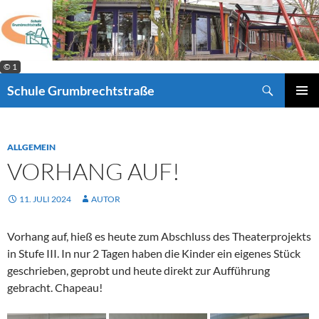
Zum
Inhalt
springen
© 1
Suchen
Schule Grumbrechtstraße
PRIMÄR
MENÜ
ALLGEMEIN
VORHANG AUF!
11. JULI 2024
AUTOR
Vorhang auf, hieß es heute zum Abschluss des Theaterprojekts
in Stufe III. In nur 2 Tagen haben die Kinder ein eigenes Stück
geschrieben, geprobt und heute direkt zur Aufführung
gebracht. Chapeau!