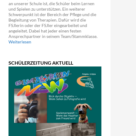
an unserer Schule ist, die Schüler beim Lernen
und Spielen zu unterstützen. Ein weiterer
Schwerpunkt ist der Bereich der Pflege und die
Begleitung von Therapien. Dafür wird die
FSJlerin oder der FSJler eingearbeitet und
angeleitet. Dabei hat jeder einen festen
Ansprechpartner in seinem Team/Stammklasse.
Weiterlesen
SCHÜLERZEITUNG AKTUELL