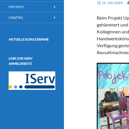
13. JULI 2024
PROJEKTE
Beim Projekt Upc
GANZTAG
gehämmert und vi
Kolleginnen und 
Handwerkskünste
AKTUELLE SCHULTERMINE
Verfügung geste
#ausaltmachneu
LINK ZUR ISERV
ANMELDESEITE