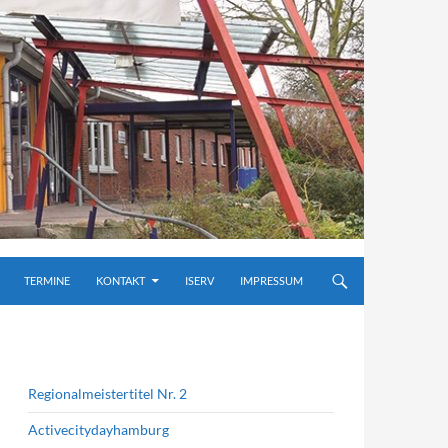
TERMINE
KONTAKT
ISERV
IMPRESSUM
Regionalmeistertitel Nr. 2
Activecitydayhamburg