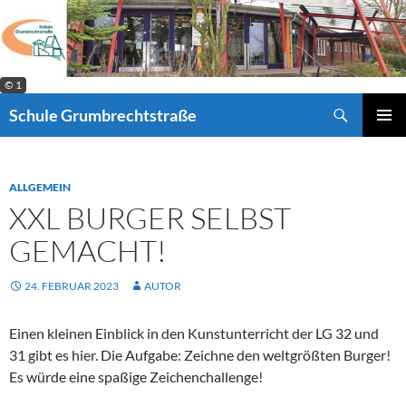
Zum
Inhalt
springen
© 1
Suchen
Schule Grumbrechtstraße
PRIMÄR
MENÜ
ALLGEMEIN
XXL BURGER SELBST
GEMACHT!
24. FEBRUAR 2023
AUTOR
Einen kleinen Einblick in den Kunstunterricht der LG 32 und
31 gibt es hier. Die Aufgabe: Zeichne den weltgrößten Burger!
Es würde eine spaßige Zeichenchallenge!