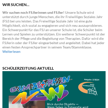
WIR SUCHEN...
Wir suchen noch FSJlerinnen und FSJler!
Unsere Schule wird
unterstützt durch junge Menschen, die ihr Freiwilliges Soziales Jahr
(FSJ) bei uns leisten. Das Freiwillige Soziale Jahr ist eine gute
Möglichkeit, sich sozial zu engagieren und sich neu auszuprobieren.
Ein Schwerpunkt für das FSJ an unserer Schule ist, die Schüler beim
Lernen und Spielen zu unterstützen. Ein weiterer Schwerpunkt ist der
Bereich der Pflege und die Begleitung von Therapien. Dafür wird die
FSJlerin oder der FSJler eingearbeitet und angeleitet. Dabei hat jeder
einen festen Ansprechpartner in seinem Team/Stammklasse.
Weiterlesen
SCHÜLERZEITUNG AKTUELL